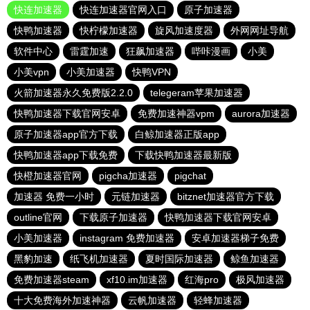
快连加速器
快连加速器官网入口
原子加速器
快鸭加速器
快柠檬加速器
旋风加速度器
外网网址导航
软件中心
雷霆加速
狂飙加速器
哔咔漫画
小美
小美vpn
小美加速器
快鸭VPN
火箭加速器永久免费版2.2.0
telegeram苹果加速器
快鸭加速器下载官网安卓
免费加速神器vpm
aurora加速器
原子加速器app官方下载
白鲸加速器正版app
快鸭加速器app下载免费
下载快鸭加速器最新版
快橙加速器官网
pigcha加速器
pigchat
加速器 免费一小时
元链加速器
bitznet加速器官方下载
outline官网
下载原子加速器
快鸭加速器下载官网安卓
小美加速器
instagram 免费加速器
安卓加速器梯子免费
黑豹加速
纸飞机加速器
夏时国际加速器
鲸鱼加速器
免费加速器steam
xf10.im加速器
红海pro
极风加速器
十大免费海外加速神器
云帆加速器
轻蜂加速器