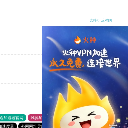
支持
[0]
反对
[0]
支持
[0]
反对
[0]
支持
[0]
反对
[0]
途加速器官网
风驰加速器
旋风加速器
加速度器
外网网址导航
软件中心
雷霆加速
狂飙加速器